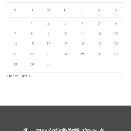
M
D
M
D
F
S
S
1
2
3
4
5
6
7
8
9
10
11
12
13
14
15
16
17
18
19
20
21
22
23
24
25
26
27
28
29
30
« März
Dez. »
vorstand.oeffentlichkeit@mvhorheim.de