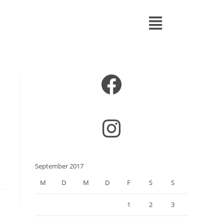
n
September 2017
M
D
M
D
F
S
S
1
2
3