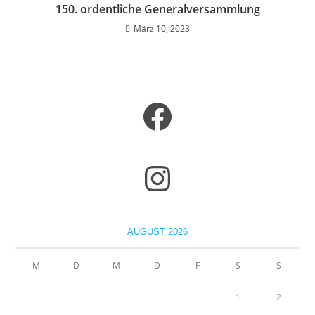
150. ordentliche Generalversammlung
März 10, 2023
AUGUST 2026
M
D
M
D
F
S
S
1
2